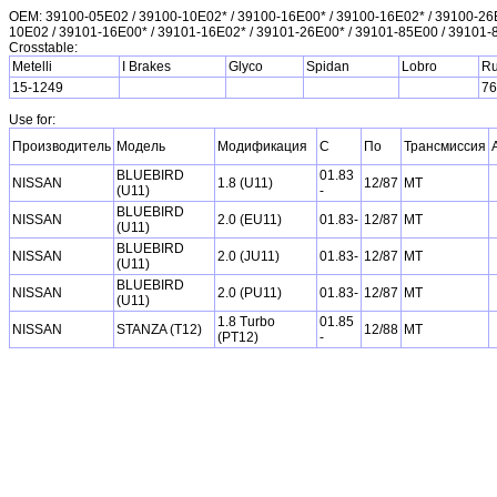
OEM: 39100-05E02 / 39100-10E02* / 39100-16E00* / 39100-16E02* / 39100-26E
10E02 / 39101-16E00* / 39101-16E02* / 39101-26E00* / 39101-85E00 / 39101
Crosstable:
Metelli
I Brakes
Glyco
Spidan
Lobro
Ru
15-1249
7
Use for:
Производитель
Модель
Модификация
С
По
Трансмиссия
BLUEBIRD
01.83
NISSAN
1.8 (U11)
12/87
MT
(U11)
-
BLUEBIRD
NISSAN
2.0 (EU11)
01.83-
12/87
MT
(U11)
BLUEBIRD
NISSAN
2.0 (JU11)
01.83-
12/87
MT
(U11)
BLUEBIRD
NISSAN
2.0 (PU11)
01.83-
12/87
MT
(U11)
1.8 Turbo
01.85
NISSAN
STANZA (T12)
12/88
MT
(PT12)
-