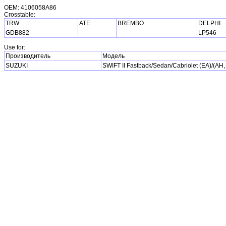
OEM: 4106058A86
Crosstable:
TRW
ATE
BREMBO
DELPHI
GDB882
LP546
Use for:
Производитель
Модель
SUZUKI
SWIFT II Fastback/Sedan/Cabriolet (EA)/(AH,