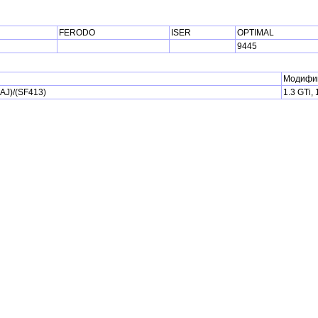
FERODO
ISER
OPTIMAL
9445
Модифи
 AJ)/(SF413)
1.3 GTi, 