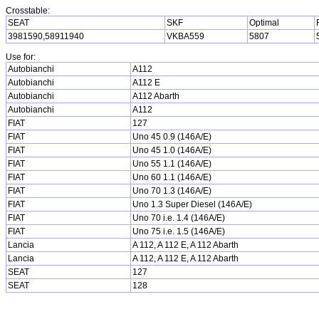
Crosstable:
SEAT
SKF
Optimal
3981590,58911940
VKBA559
5807
Use for:
Autobianchi
A112
Autobianchi
A112 E
Autobianchi
A112 Abarth
Autobianchi
A112
FIAT
127
FIAT
Uno 45 0.9 (146A/E)
FIAT
Uno 45 1.0 (146A/E)
FIAT
Uno 55 1.1 (146A/E)
FIAT
Uno 60 1.1 (146A/E)
FIAT
Uno 70 1.3 (146A/E)
FIAT
Uno 1.3 Super Diesel (146A/E)
FIAT
Uno 70 i.e. 1.4 (146A/E)
FIAT
Uno 75 i.e. 1.5 (146A/E)
Lancia
A 112, A 112 E, A 112 Abarth
Lancia
A 112, A 112 E, A 112 Abarth
SEAT
127
SEAT
128